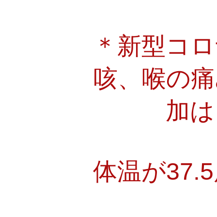
＊新型コロ
咳、喉の痛
加は
​体温が3