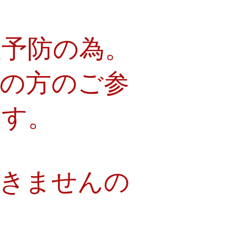
大予防の為。
良の方のご参
ます。
できませんの