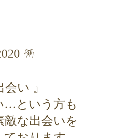
020 🪅
出会い 』
い…という方も
素敵な出会いを
しております