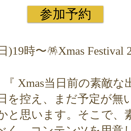
参加予約
(日)19時〜🪅Xmas Festival 2
『 Xmas当日前の素敵な
日を控え、まだ予定が無
かと思います。そこで、
べく、コンテンツを用意