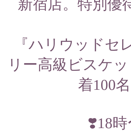
新宿店。特別優待
『ハリウッドセ
リー高級ビスケット「F
着100
❣️18時