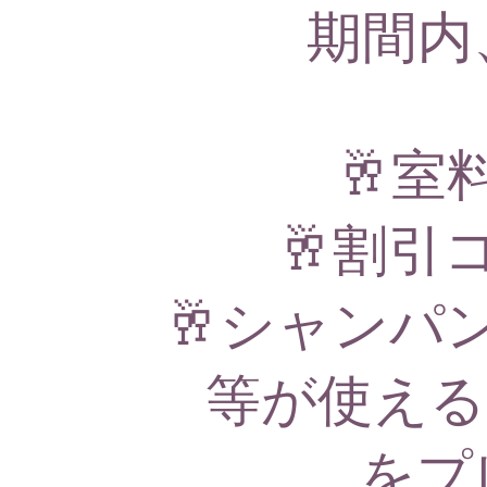
期間内
🥂室
🥂割引
🥂シャンパ
等が使える
をプ