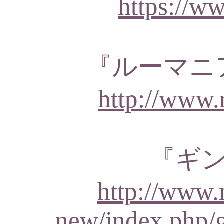
https://ww
『ルーマニ
http://www.
『ギ
http://www.
new/index.php/