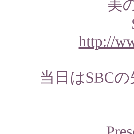
美
http://w
当日はSBC
Pres